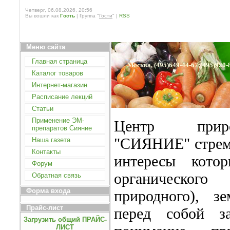
Четверг, 06.08.2026, 20:56
Вы вошли как
Гость
| Группа "
Гости
" |
RSS
Меню сайта
Главная страница
Москва, (495)649-44-67;(495)920-
Каталог товаров
Интернет-магазин
Расписание лекций
Статьи
Применение ЭМ-
Центр приро
препаратов Сияние
"СИЯНИЕ" стреми
Наша газета
Контакты
интересы кото
Форум
органическо
Обратная связь
Форма входа
природного), з
Прайс-лист
перед собой з
Загрузить общий ПРАЙС-
ЛИСТ