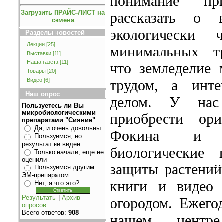
понимание при
Загрузить ПРАЙС-ЛИСТ на
рассказать о 
семена
экологически 
Разделы новостей
Лекции
[25]
минимальных тру
Выставки
[11]
Наша газета
[11]
что земледелие
Товары
[20]
Видео
[6]
трудом, а инт
Наш опрос
делом. У нас
Пользуетесь ли Вы
микробиологическими
приобрести ори
препаратами "Сияние"
Да, и очень довольны
Фокина и д
Пользуемся, но
результат не виден
биологические 
Только начали, еще не
оценили
защиты растений
Пользуемся другим
ЭМ-препаратом
книги и видео
Нет, а что это?
Результаты
|
Архив
огородом. Ежего
опросов
Всего ответов:
908
нашем центре