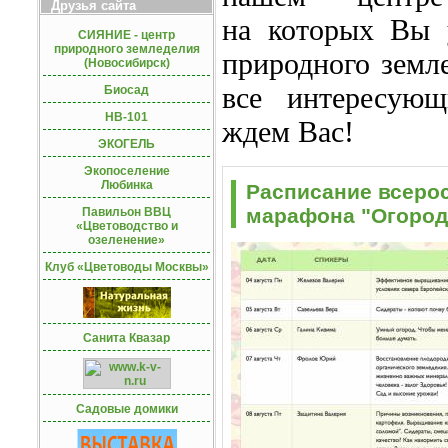
Друзья сайта
на которых Вы у
СИЯНИЕ - центр
природного земледелия
природного земл
(Новосибирск)
все интересую
Биосад
HB-101
ждем Вас!
ЭКОГЕЛЬ
Экопоселение
Любинка
Расписание всерос
марафона "Огород 
Павильон ВВЦ
«Цветоводство и
озеленение»
Клуб «Цветоводы Москвы»
Санита Квазар
Садовые домики